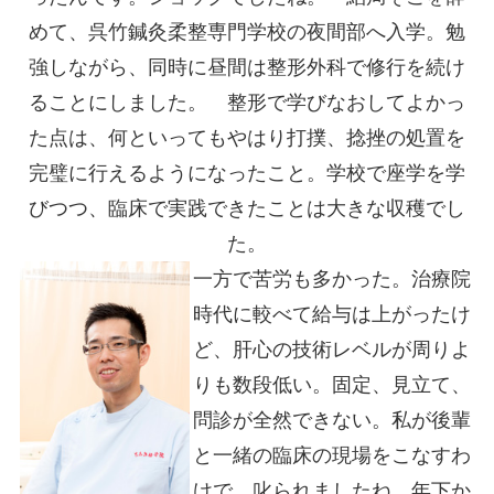
めて、呉竹鍼灸柔整専門学校の夜間部へ入学。勉
強しながら、同時に昼間は整形外科で修行を続け
ることにしました。 整形で学びなおしてよかっ
た点は、何といってもやはり打撲、捻挫の処置を
完璧に行えるようになったこと。学校で座学を学
びつつ、臨床で実践できたことは大きな収穫でし
た。
一方で苦労も多かった。治療院
時代に較べて給与は上がったけ
ど、肝心の技術レベルが周りよ
りも数段低い。固定、見立て、
問診が全然できない。私が後輩
と一緒の臨床の現場をこなすわ
けで。叱られましたね。年下か