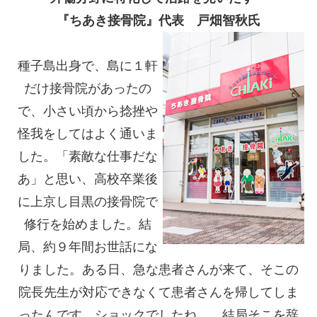
『ちあき接骨院』代表 戸畑智秋氏
種子島出身で、島に１軒
だけ接骨院があったの
で、小さい頃から捻挫や
怪我をしてはよく通いま
した。「素敵な仕事だな
あ」と思い、高校卒業後
に上京し目黒の接骨院で
修行を始めました。結
局、約９年間お世話にな
りました。ある日、急な患者さんが来て、そこの
院長先生が対応できなくて患者さんを帰してしま
ったんです。ショックでしたね。 結局そこを辞