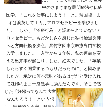
中のさまざまな民間療法や伝統
医学。「これを仕事にしよう！」と。帰国後、ま
ずは渡英して１カ月アロマセラピーを学びまし
た。 しかし「治療行為」と認められていないア
ロマセラピー。もどかしさを感じた私は治鍼灸師
へと方向転換を決意。呉竹学園東京医療専門学校
入学しました。 入学から２年後、私の運命を変
える出来事が起こりました。妊娠でした。「卒業
したらすぐ開業するつもりだったのに」と悩みま
したが、絶対に何か意味があるはずだと受け入れ
て妊婦のまま一層勉学に励んだんです。
そこで感
じた「妊婦ってなんて大変
なんだろう！」という想
い。精神的な不安、腰痛や