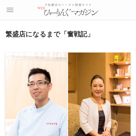
繁盛店になるまで「奮戦記」