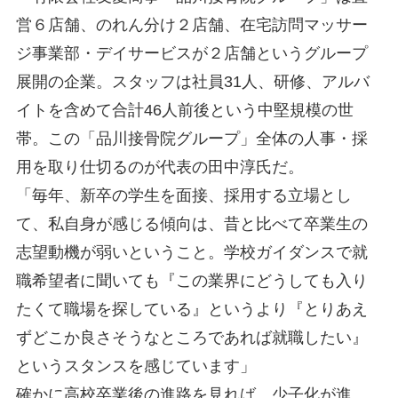
営６店舗、のれん分け２店舗、在宅訪問マッサー
ジ事業部・デイサービスが２店舗というグループ
展開の企業。スタッフは社員31人、研修、アルバ
イトを含めて合計46人前後という中堅規模の世
帯。この「品川接骨院グループ」全体の人事・採
用を取り仕切るのが代表の田中淳氏だ。
「毎年、新卒の学生を面接、採用する立場とし
て、私自身が感じる傾向は、昔と比べて卒業生の
志望動機が弱いということ。学校ガイダンスで就
職希望者に聞いても『この業界にどうしても入り
たくて職場を探している』というより『とりあえ
ずどこか良さそうなところであれば就職したい』
というスタンスを感じています」
確かに高校卒業後の進路を見れば、少子化が進