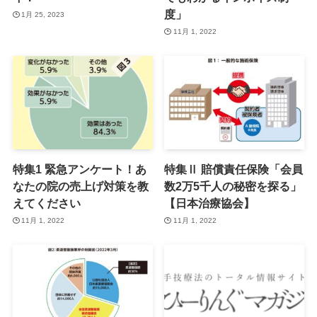
度」
1月 25, 2023
11月 1, 2022
特集1 緊急アンケート！あ
特集Ⅱ 賠償責任保険「会員
なたの院の売上げ対策を教
数2万5千人の秘密を探る」
えてください
【日本治療協会】
11月 1, 2022
11月 1, 2022