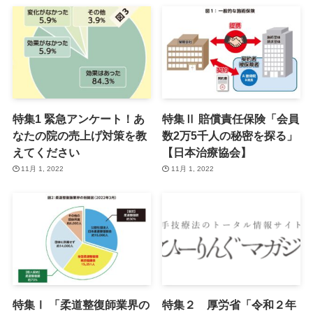
特集1 緊急アンケート！あ
特集Ⅱ 賠償責任保険「会員
なたの院の売上げ対策を教
数2万5千人の秘密を探る」
えてください
【日本治療協会】
11月 1, 2022
11月 1, 2022
特集Ⅰ 「柔道整復師業界の
特集２ 厚労省「令和２年