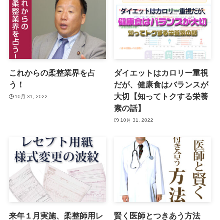
これからの柔整業界を占
ダイエットはカロリー重視
う！
だが、健康食はバランスが
大切【知ってトクする栄養
10月 31, 2022
素の話】
10月 31, 2022
来年１月実施、柔整師用レ
賢く医師とつきあう方法