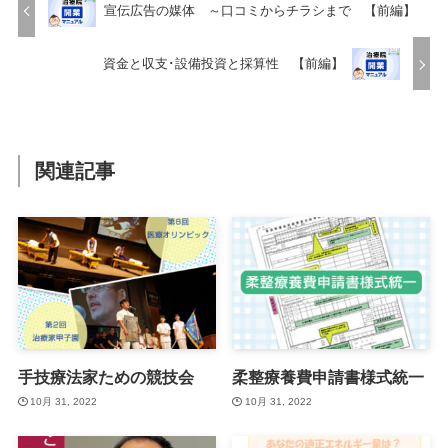
宣伝広告の媒体 ～口コミからチラシまで 【前編】
資金と収支･設備投資と採算性 【前編】
関連記事
手技療法家ための競技会
柔整療養費申請書様式統一
10月 31, 2022
10月 31, 2022