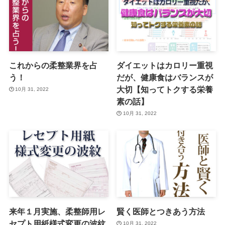
これからの柔整業界を占
ダイエットはカロリー重視
う！
だが、健康食はバランスが
大切【知ってトクする栄養
10月 31, 2022
素の話】
10月 31, 2022
来年１月実施、柔整師用レ
賢く医師とつきあう方法
セプト用紙様式変更の波紋
10月 31, 2022