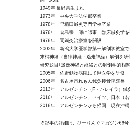
1949年 長野県生まれ
1973年 中央大学法学部卒業
1978年 早稲田鍼灸専門学校卒業
1978年 倉島宗二師に師事 臨床鍼灸学
1978年 関鍼灸治療室を開設
2003年 新潟大学医学部第一解剖学教室で
末梢神経（自律神経：迷走神経）解剖を研
研究題目｢迷走神経と経絡との解剖学的相関
2005年 佐野動物病院にて獣医学を研修
2006年 名古屋市れもん鍼灸接骨院院長
2013年 アルゼンチン（F・バレイラ）鍼
2016年 アルゼンチン、ドイツ、日本（
2018年 アルゼンチンから帰国 現在沖
※記事の詳細は、ひーりんぐマガジン66