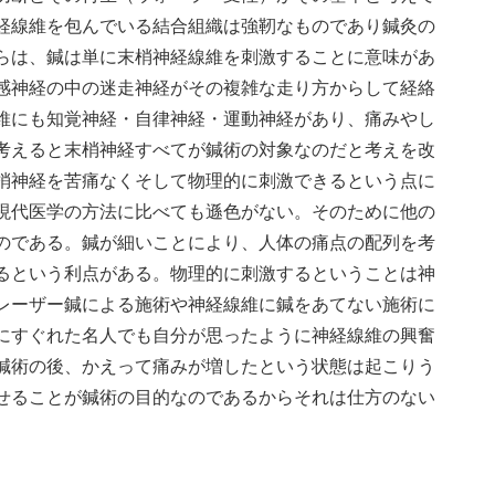
経線維を包んでいる結合組織は強靭なものであり鍼灸の
らは、鍼は単に末梢神経線維を刺激することに意味があ
感神経の中の迷走神経がその複雑な走り方からして経絡
維にも知覚神経・自律神経・運動神経があり、痛みやし
考えると末梢神経すべてが鍼術の対象なのだと考えを改
梢神経を苦痛なくそして物理的に刺激できるという点に
現代医学の方法に比べても遜色がない。そのために他の
のである。鍼が細いことにより、人体の痛点の配列を考
るという利点がある。物理的に刺激するということは神
レーザー鍼による施術や神経線維に鍼をあてない施術に
にすぐれた名人でも自分が思ったように神経線維の興奮
鍼術の後、かえって痛みが増したという状態は起こりう
せることが鍼術の目的なのであるからそれは仕方のない