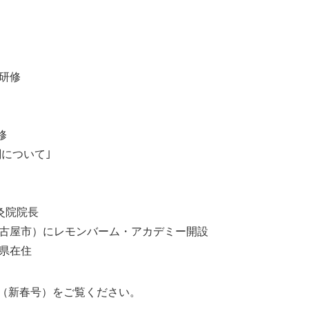
を研修
修
について｣
灸院院長
名古屋市）にレモンバーム・アカデミー開設
縄県在住
号（新春号）をご覧ください。