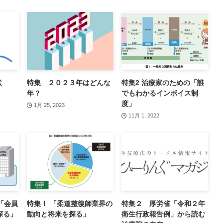
状
特集 ２０２３年はどんな
特集2 治療家のための「誰
年？
でもわかるインボイス制
度」
1月 25, 2023
11月 1, 2022
「会員
特集Ⅰ 「柔道整復師業界の
特集２ 厚労省「令和２年
探る」
動向と将来を探る」
衛生行政報告例」から読む