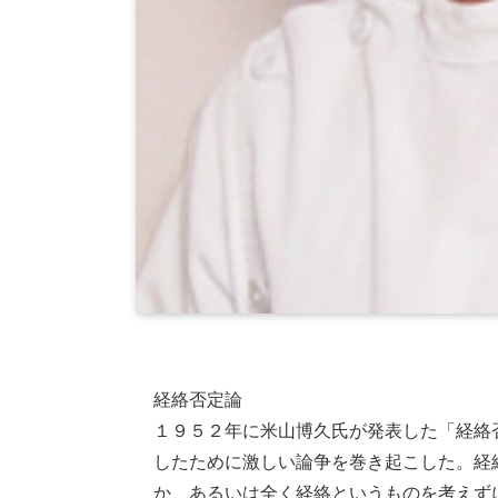
経絡否定論
１９５２年に米山博久氏が発表した「経絡
したために激しい論争を巻き起こした。経
か、あるいは全く経絡というものを考えず