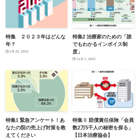
特集 ２０２３年はどんな
特集2 治療家のための「誰
年？
でもわかるインボイス制
度」
1月 25, 2023
11月 1, 2022
特集1 緊急アンケート！あ
特集Ⅱ 賠償責任保険「会員
なたの院の売上げ対策を教
数2万5千人の秘密を探る」
えてください
【日本治療協会】