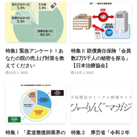
特集1 緊急アンケート！あ
特集Ⅱ 賠償責任保険「会員
なたの院の売上げ対策を教
数2万5千人の秘密を探る」
えてください
【日本治療協会】
11月 1, 2022
11月 1, 2022
特集Ⅰ 「柔道整復師業界の
特集２ 厚労省「令和２年