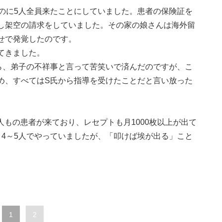
なのに5人全員来たことにしていました。患者の保険証を
し架空の請求をしていました。その家の娘さんは海外留
せで発覚したのです。
てきました。
ら、弟子の不祥事と言って苦笑いで済んだのですが、こ
め、すべてはS氏から指導を受けたことだと言い放った
。
人もの患者が来ており、レセプトも月1000枚以上が出て
ト4～5人でやっていましたが、「叩けば埃が出る」こと
1
2