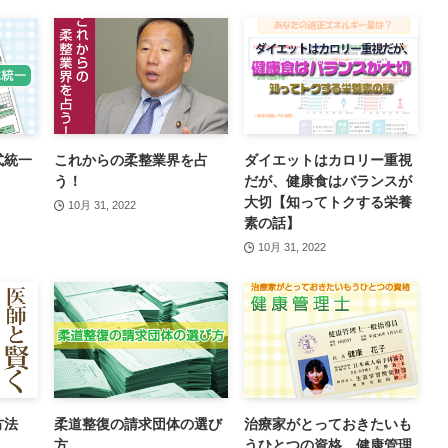
式統一
これからの柔整業界を占
ダイエットはカロリー重視
う！
だが、健康食はバランスが
大切【知ってトクする栄養
10月 31, 2022
素の話】
10月 31, 2022
方法
柔道整復の請求団体の選び
治療家がとっておきたいも
方
うひとつの資格 健康管理