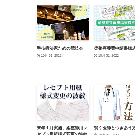
手技療法家ための競技会
柔整療養費申請書様
10月 31, 2022
10月 31, 2022
来年１月実施、柔整師用レ
賢く医師とつきあう
セプト用紙様式変更の波紋
10月 31, 2022