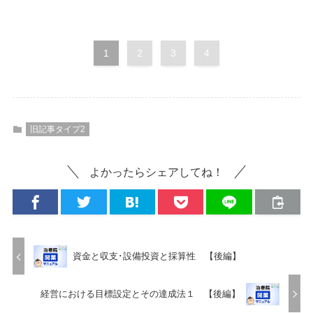
1
2
3
4
旧記事タイプ2
よかったらシェアしてね！
資金と収支･設備投資と採算性 【後編】
経営における目標設定とその達成法１ 【後編】